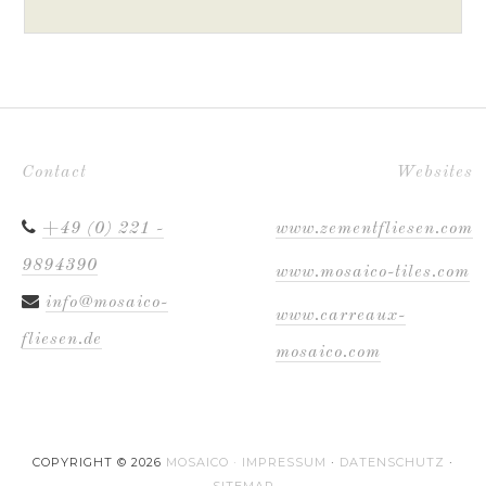
Contact
Websites
+49 (0) 221 -
www.zementfliesen.com
9894390
www.mosaico-tiles.com
info@mosaico-
www.carreaux-
fliesen.de
mosaico.com
COPYRIGHT © 2026
MOSAICO ·
IMPRESSUM
·
DATENSCHUTZ
·